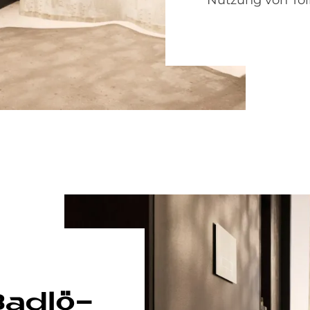
Bad­lö­