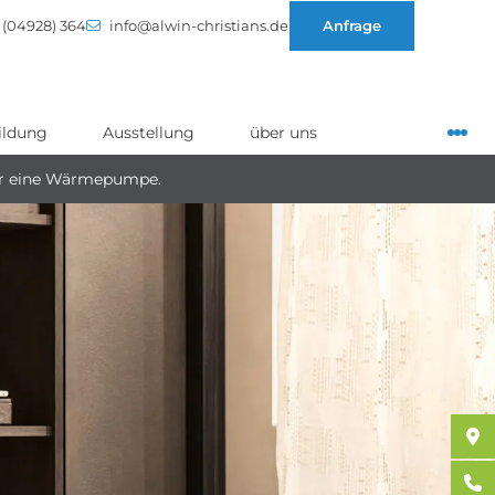
(04928) 364
info@alwin-christians.de
Anfrage
ildung
Ausstellung
über uns
ir eine Wärmepumpe.