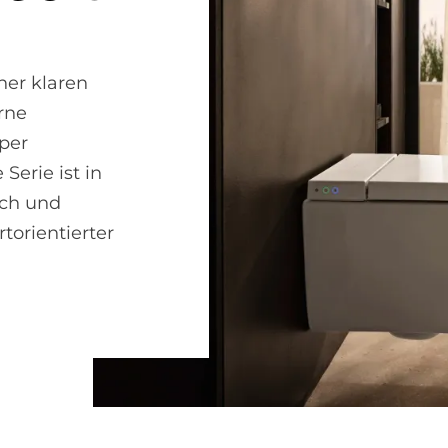
ner klaren
rne
per
Serie ist in
ich und
torientierter