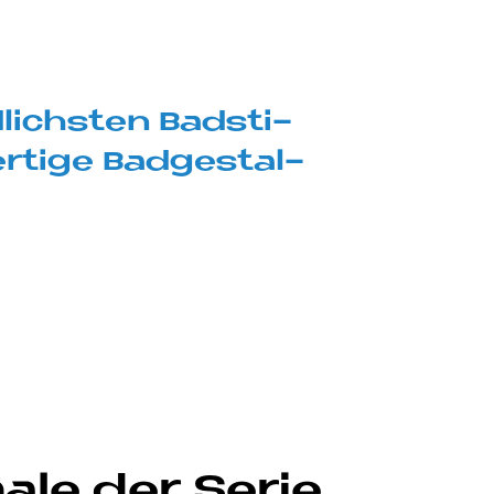
­lich­sten Bad­sti­
r­ti­ge Bad­ge­stal­
­le der Se­rie