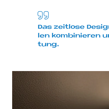
Das zeit­lo­se De­si
len kom­bi­nie­ren u
tung.