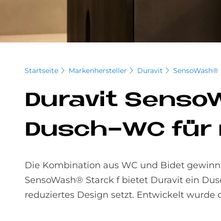
Startseite
Markenhersteller
Duravit
SensoWash®
Du­ra­vit Sen­so
Dusch-WC für m
Die Kombination aus WC und Bidet gewin
SensoWash® Starck f bietet Duravit ein Du
reduziertes Design setzt. Entwickelt wurde 