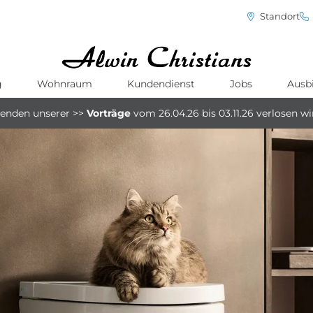
Standort
g
Wohnraum
Kundendienst
Jobs
Ausb
menden unserer
>>
Vorträge
vom 26.04.26 bis 03.11.26
verlosen w