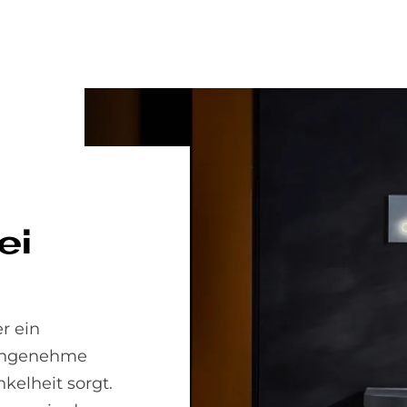
ei
r ein
e angenehme
elheit sorgt.