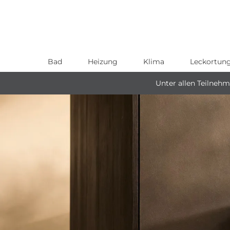
Bad
Heizung
Klima
Leckortun
Direkt
zum
Unter allen Teilneh
Inhalt