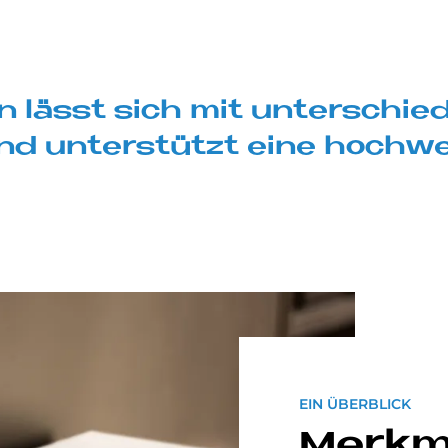
gn lässt sich mit un­ter­schied
nd un­ter­stüt­zt eine hoch­we
EIN ÜBERBLICK
Merk­ma