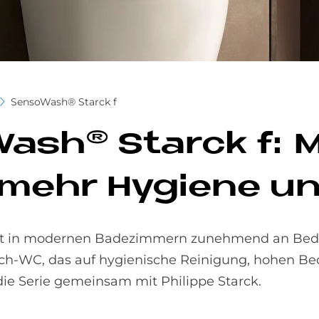
SensoWash® Starck f
­Wa­s­h® Star­ck f:
ehr Hy­gie­ne un
nt in modernen Badezimmern zunehmend an Bed
sch-WC, das auf hygienische Reinigung, hohen Be
die Serie gemeinsam mit Philippe Starck.