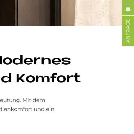
ANFRAGE
 Mo­der­nes
d Kom­fort
eutung. Mit dem
dienkomfort und ein