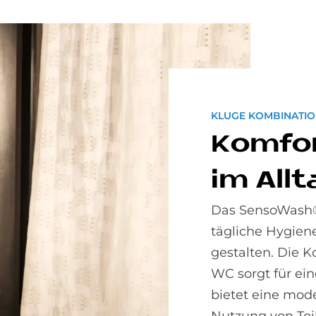
KLUGE KOMBINATI
Kom­fo
im All­
Das SensoWash® 
tägliche Hygien
gestalten. Die 
WC sorgt für ei
bietet eine mode
Nutzung von Toi