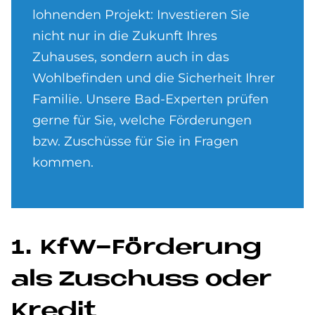
lohnenden Projekt: Investieren Sie
nicht nur in die Zukunft Ihres
Zuhauses, sondern auch in das
Wohlbefinden und die Sicherheit Ihrer
Familie. Unsere Bad-Experten prüfen
gerne für Sie, welche Förderungen
bzw. Zuschüsse für Sie in Fragen
kommen.
1. KfW-För­de­rung
als Zu­schuss oder
Kre­dit