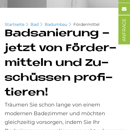
ANFRAGE
Startseite
Bad
Badumbau
Fördermittel
Bad­sa­nie­rung -
jet­zt von För­der­
mit­teln und Zu­
schüs­sen pro­fi­
tie­ren!
Träumen Sie schon lange von einem
modernen Badezimmer und möchten
gleichzeitig vorsorgen, indem Sie Ihr