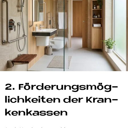
2. För­de­rungs­mög­
lich­kei­ten der Kran­
ken­kas­sen