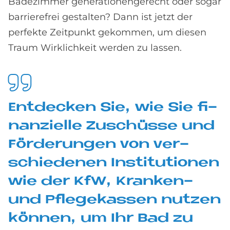
Badezimmer generationengerecht oder sogar
barrierefrei gestalten? Dann ist jetzt der
perfekte Zeitpunkt gekommen, um diesen
Traum Wirklichkeit werden zu lassen.
Ent­decken Sie, wie Sie fi­
nan­zi­el­le Zu­schüs­se und
För­de­run­gen von ver­
schie­de­nen In­sti­tu­tio­nen
wie der KfW, Kran­ken-
und Pfle­ge­kas­sen nut­zen
kön­nen, um Ihr Bad zu