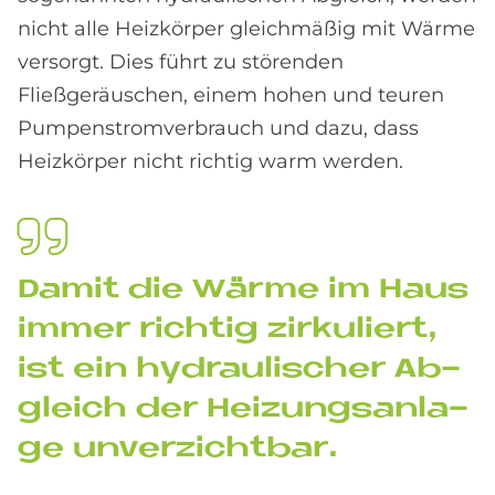
nicht alle Heizkörper gleichmäßig mit Wärme
versorgt. Dies führt zu störenden
Fließgeräuschen, einem hohen und teuren
Pumpenstromverbrauch und dazu, dass
Heizkörper nicht richtig warm werden.
Da­mit die Wär­me im Haus
im­mer rich­tig zir­ku­liert,
ist ein hy­drau­li­scher Ab­
gleich der Hei­zungs­an­la­
ge un­ver­zicht­bar.