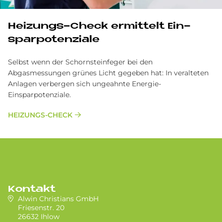
Hei­zun­gs-Check er­mit­telt Ein­
spar­po­ten­zia­le
Selbst wenn der Schornsteinfeger bei den
Abgasmessungen grünes Licht gegeben hat: In veralteten
Anlagen verbergen sich ungeahnte Energie-
Einsparpotenziale.
HEIZUNGS-CHECK
Kontakt
Alwin Christians GmbH
Friesenstr. 20
26632 Ihlow