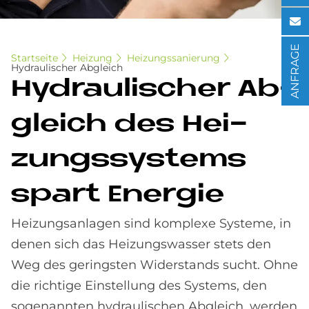
ANFRAGE
Startseite
Heizung
Heizungssanierung
Hydraulischer Abgleich
Hy­drau­li­scher Ab­
gleich des Hei­
zungs­sy­ste­ms
spart En­er­gie
Heizungsanlagen sind komplexe Systeme, in
denen sich das Heizungswasser stets den
Weg des geringsten Widerstands sucht. Ohne
die richtige Einstellung des Systems, den
sogenannten hydraulischen Abgleich, werden