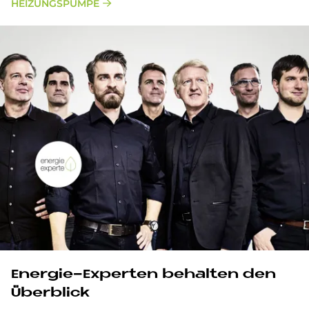
HEIZUNGSPUMPE
En­er­gie-Ex­per­ten be­hal­ten den
Über­bli­ck