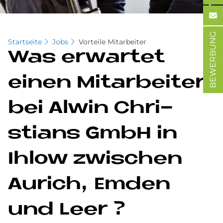
BEWERBUNG
Startseite
Jobs
Vorteile Mitarbeiter
Was er­war­tet
einen Mit­ar­bei­ter
bei Al­win Chri­
stians GmbH in
Ihlow zwi­schen
Au­rich, Em­den
und Leer ?