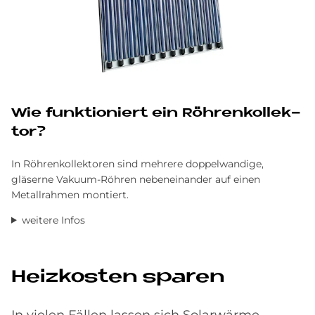
Wie funk­tio­niert ein Röh­ren­kol­lek­
tor?
In Röhrenkollektoren sind mehrere doppelwandige,
gläserne Vakuum-Röhren nebeneinander auf einen
Metallrahmen montiert.
weitere Infos
Heiz­ko­sten spa­ren
In vielen Fällen lassen sich Solarwärme-