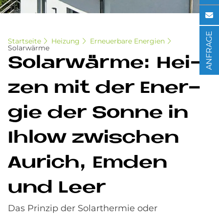
ANFRAGE
Startseite
Heizung
Erneuerbare Energien
Solarwärme
So­lar­wär­me: Hei­
zen mit der En­er­
gie der Son­ne in
Ihlow zwi­schen
Au­rich, Em­den
und Leer
Das Prinzip der Solarthermie oder