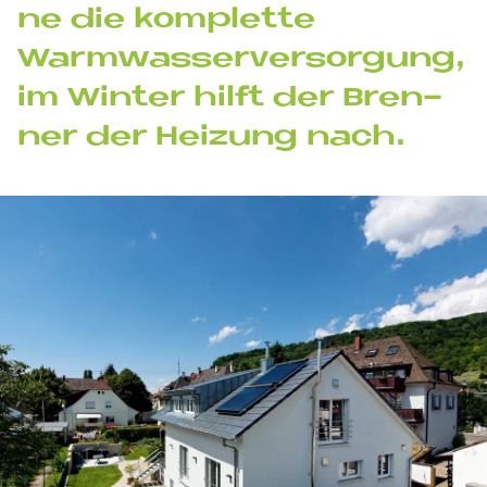
ne die kom­plet­te
Warmwasser­versorgung,
im Win­ter hil­ft der Bren­
ner der Hei­zung nach.