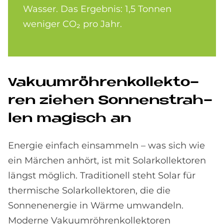
Wasser. Das Ergebnis: 1,5 Tonnen
weniger CO₂ pro Jahr.
Va­ku­um­röh­ren­kol­lek­to­
ren zie­hen Son­nen­strah­
len ma­gisch an
Energie einfach einsammeln – was sich wie
ein Märchen anhört, ist mit Solarkollektoren
längst möglich. Traditionell steht Solar für
thermische Solarkollektoren, die die
Sonnenenergie in Wärme umwandeln.
Moderne Vakuumröhrenkollektoren