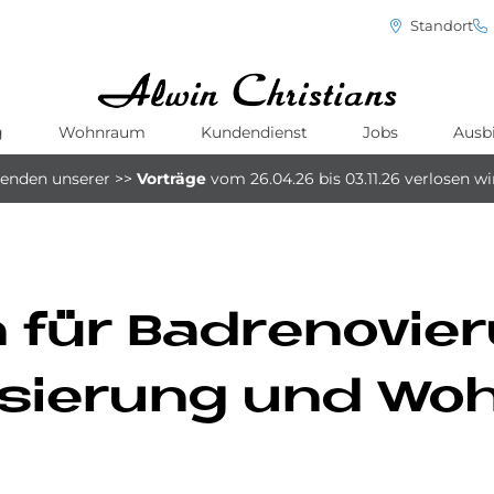
Standort
g
Wohnraum
Kundendienst
Jobs
Ausb
menden unserer
>>
Vorträge
vom 26.04.26 bis 03.11.26
verlosen w
 für Bad­re­no­vie
i­sie­rung und Wo