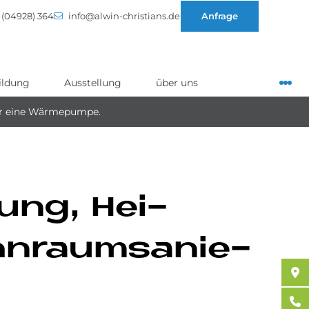
(04928) 364
info@alwin-christians.de
Anfrage
ildung
Ausstellung
über uns
ir eine Wärmepumpe.
­rung, Hei­
hn­raumsa­nie­