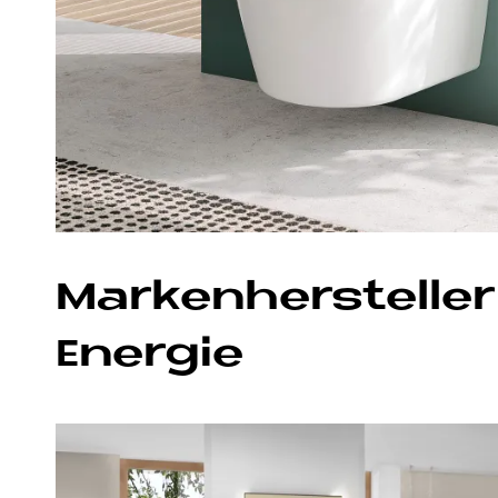
Mar­ken­her­stel­le
En­er­gie