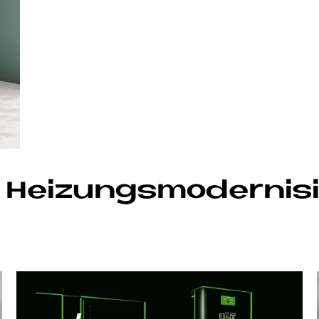
r Hei­zungs­mo­der­ni­s