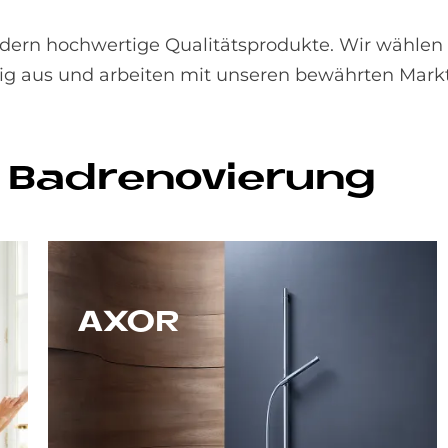
ern hochwertige Qualitätsprodukte. Wir wählen 
g aus und arbeiten mit unseren bewährten Marktp
 Bad­re­no­vie­rung
AXOR
Mit der Marke AXOR verbinden wir zweierlei: hohe Funktionalität bei gleichzeitig außergewöhnlich stilvollem Design.