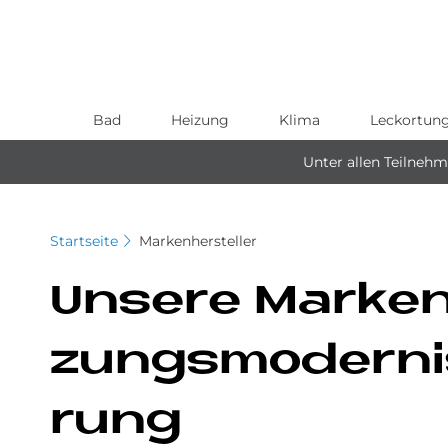
Bad
Heizung
Klima
Leckortun
Direkt
zum
Unter allen Teilneh
Inhalt
Startseite
Markenhersteller
Un­se­re Mar­ken
zungs­mo­der­n
rung