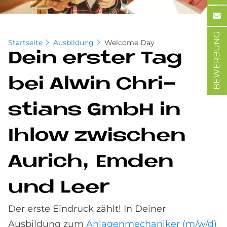
BEWERBUNG
Startseite
Ausbildung
Welcome Day
Dein er­ster Tag
bei Al­win Chri­
stians GmbH in
Ihlow zwi­schen
Au­rich, Em­den
und Leer
Der erste Eindruck zählt! In Deiner
Ausbildung zum
Anlagenmechaniker (m/w/d)