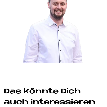
Das könn­te Dich
auch in­ter­es­sie­ren