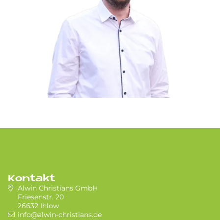
Kontakt
Alwin Christians GmbH
Friesenstr. 20
26632 Ihlow
info@alwin-christians.de