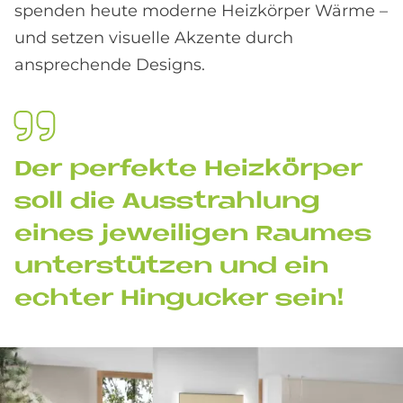
spenden heute moderne Heizkörper Wärme –
und setzen visuelle Akzente durch
ansprechende Designs.
Der per­fek­te Heiz­kör­per
soll die Aus­strah­lung
eines je­wei­li­gen Raumes
un­ter­stüt­zen und ein
ech­ter Hin­gucker sein!