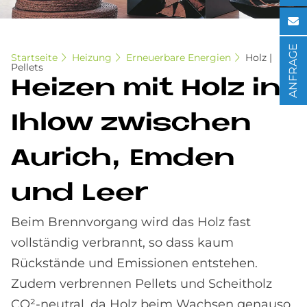
ANFRAGE
Startseite
Heizung
Erneuerbare Energien
Holz |
Pellets
Hei­zen mit Holz in
Ihlow zwi­schen
Au­rich, Em­den
und Leer
Beim Brennvorgang wird das Holz fast
vollständig verbrannt, so dass kaum
Rückstände und Emissionen entstehen.
Zudem verbrennen Pellets und Scheitholz
CO²-neutral, da Holz beim Wachsen genauso