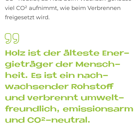
viel CO² aufnimmt, wie beim Verbrennen
freigesetzt wird.
Holz ist der äl­teste En­er­
gie­trä­ger der Mensch­
heit. Es ist ein nach­
wach­sen­der Roh­stoff
und ver­bren­nt um­welt­
freund­lich, emis­si­ons­arm
und CO²-neu­tral.