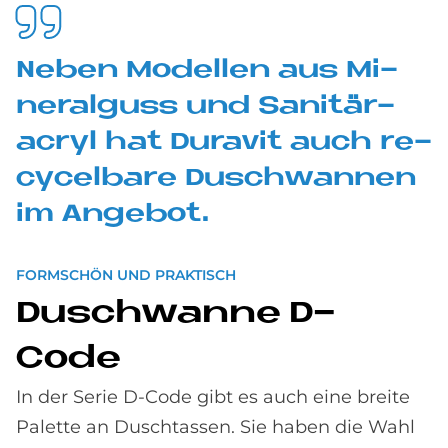
Ne­ben Mo­del­len aus Mi­
ne­ral­guss und Sa­ni­tär­
acryl hat Du­ra­vit auch re­
cy­cel­ba­re Dusch­wan­nen
im An­ge­bot.
FORMSCHÖN UND PRAKTISCH
Dusch­wan­ne D-
Code
In der Serie D-Code gibt es auch eine breite
Palette an Duschtassen. Sie haben die Wahl