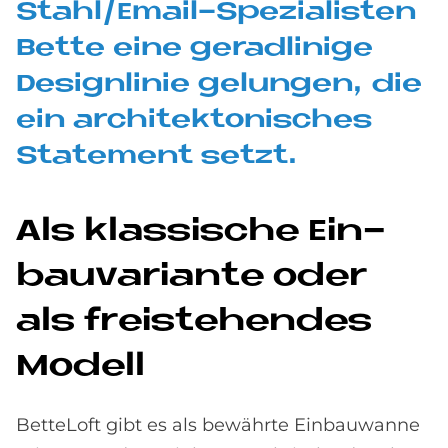
Stahl/Email-Spe­zia­li­sten
Bet­te eine ge­rad­li­ni­ge
De­sign­li­nie ge­lun­gen, die
ein ar­chi­tek­to­ni­sches
State­ment set­zt.
Als klas­si­sche Ein­
bau­va­ri­an­te oder
als frei­ste­hen­des
Mo­dell
BetteLoft gibt es als bewährte Einbauwanne