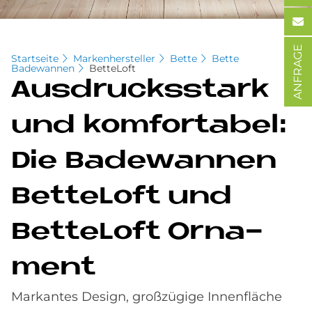
ANFRAGE
Startseite
Markenhersteller
Bette
Bette
Badewannen
BetteLoft
Aus­drucks­stark
und kom­for­ta­bel:
Die Ba­de­wan­nen
Bet­teL­oft und
Bet­teL­oft Or­na­
ment
Markantes Design, großzügige Innenfläche