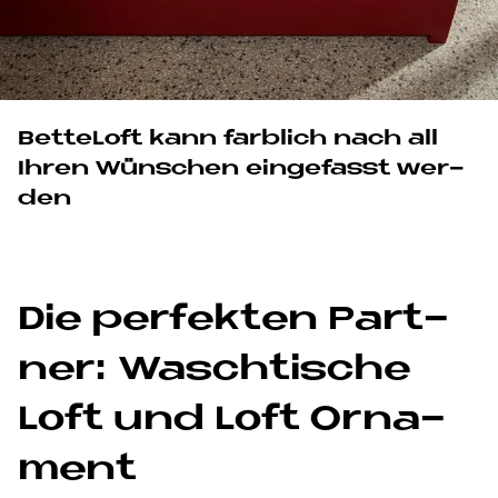
Bet­teL­oft kann farb­lich nach all
Ih­ren Wün­schen ein­ge­fasst wer­
den
Die per­fek­ten Part­
ner: Wasch­ti­sche
Loft und Loft Or­na­
ment