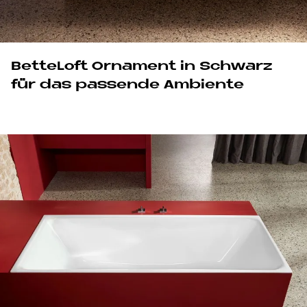
Bet­teL­oft Or­na­ment in Schwarz
für das pas­sen­de Am­bi­en­te