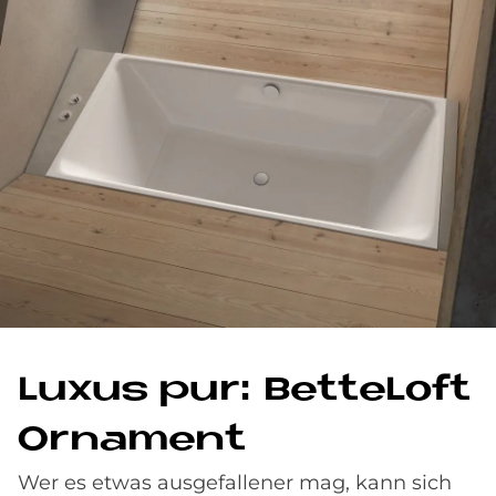
Lu­xus pur: Bet­teL­oft
Or­na­ment
Wer es etwas ausgefallener mag, kann sich