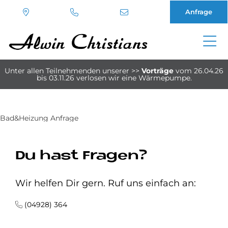
Anfrage
Direkt
zum
Unter allen Teilnehmenden unserer
>>
Vorträge
vom 26.04.26
Inhalt
bis 03.11.26
verlosen wir eine Wärmepumpe.
Bad&Heizung Anfrage
Du hast Fragen?
Wir helfen Dir gern. Ruf uns einfach an:
(04928) 364