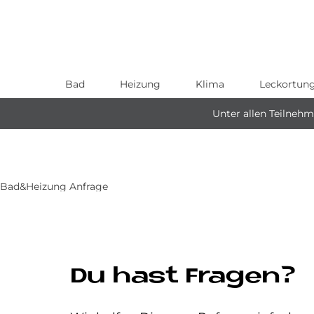
Bad
Heizung
Klima
Leckortun
Direkt
zum
Unter allen Teilneh
Inhalt
Bad&Heizung Anfrage
Du hast Fragen?