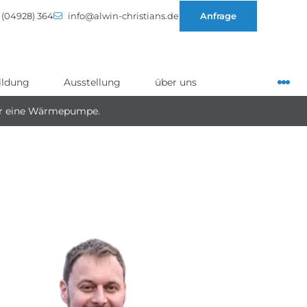
(04928) 364
info@alwin-christians.de
Anfrage
ildung
Ausstellung
über uns
ir eine Wärmepumpe.