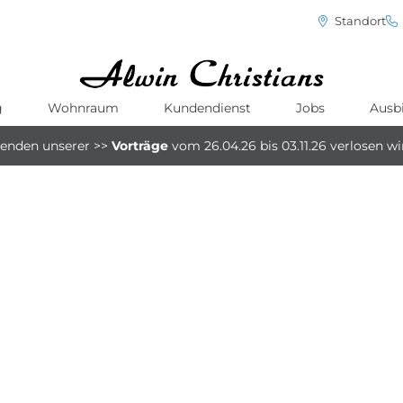
Standort
g
Wohnraum
Kundendienst
Jobs
Ausb
menden unserer
>>
Vorträge
vom 26.04.26 bis 03.11.26
verlosen w