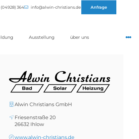
(04928) 364
info@alwin-christians.de
Anfrage
ildung
Ausstellung
über uns
Alwin Christians GmbH
Friesenstraße 20
26632
Ihlow
www.alwin-christians.de