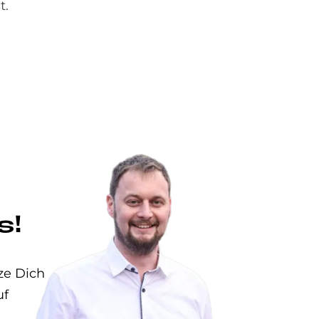
t.
s!
ze Dich
uf