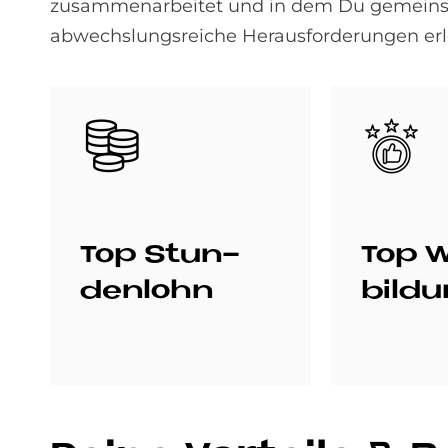
zusammenarbeitet und in dem Du gemeins
abwechslungsreiche Herausforderungen erl
Bild
Bild
Top Stun­
Top W
den­lohn
bil­d