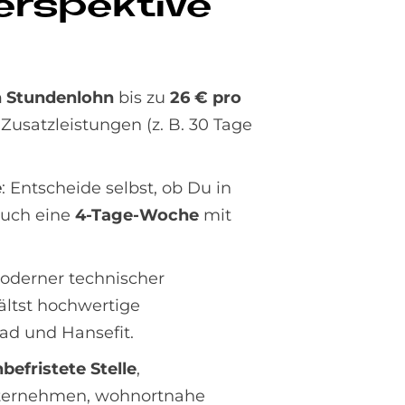
er­spek­ti­ve
n Stundenlohn
bis zu
26 € pro
 Zusatzleistungen (z. B. 30 Tage
e
: Entscheide selbst, ob Du in
 auch eine
4-Tage-Woche
mit
oderner technischer
ältst hochwertige
ad und Hansefit.
befristete Stelle
,
unternehmen, wohnortnahe