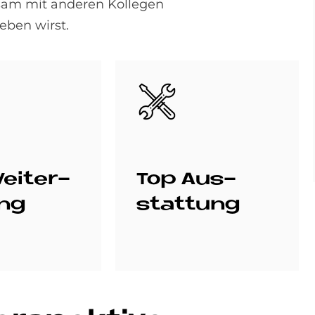
am mit anderen Kollegen
eben wirst.
Bild
ei­ter­
Top Aus­
ung
stat­tung