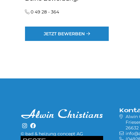
0 49 28 - 364
JETZT BEWERBEN
Kont
Alwin
Friese
26632 
info@a
© bad & heizung concept AG
Bild
(04928