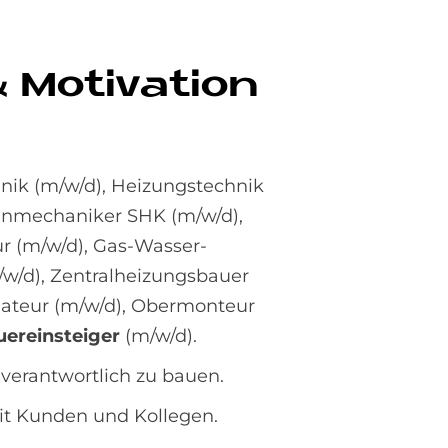
 Mo­ti­va­ti­on
nik (m/w/d), Heizungstechnik
enmechaniker SHK (m/w/d),
ur (m/w/d), Gas-Wasser-
/w/d), Zentralheizungsbauer
llateur (m/w/d), Obermonteur
ereinsteiger
(m/w/d).
verantwortlich zu bauen.
t Kunden und Kollegen.