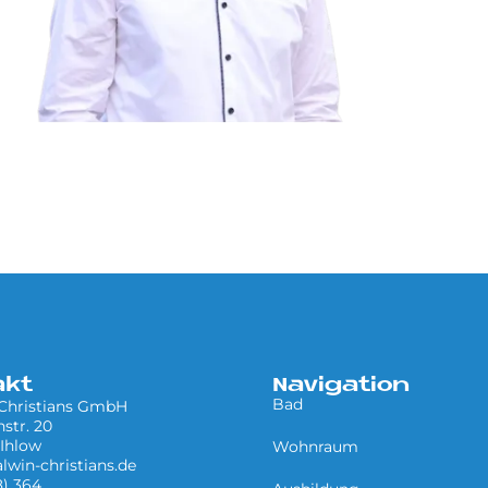
akt
Navigation
Bad
 Christians GmbH
nstr. 20
Ihlow
Wohnraum
lwin-christians.de
) 364